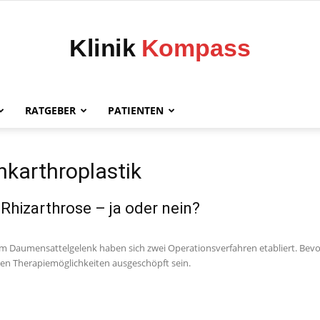
RATGEBER
PATIENTEN
Klinik
nkarthroplastik
 Rhizarthrose – ja oder nein?
Kompass
im Daumensattelgelenk haben sich zwei Operationsverfahren etabliert. Bevo
iven Therapiemöglichkeiten ausgeschöpft sein.