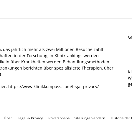
G
n, das jährlich mehr als zwei Millionen Besuche zählt.
aften in der Forschung, in Klinikrankings werden
Artikeln über Krankheiten werden Behandlungsmethoden
ankungen berichten über spezialisierte Therapien, über
K
e.
W
ge
hier:
https://www.klinikkompass.com/legal-privacy/
Über
Legal & Privacy
Privatsphäre-Einstellungen ändern
Historie der