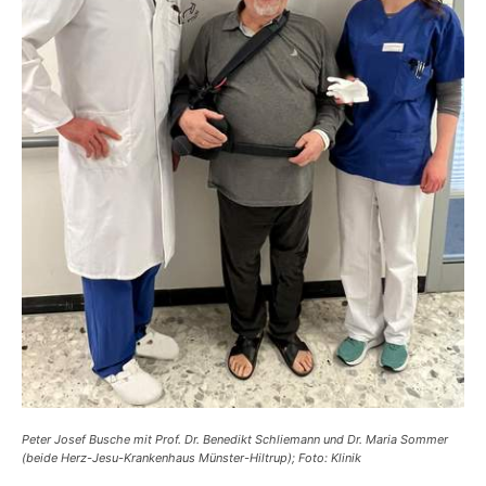
Peter Josef Busche mit Prof. Dr. Benedikt Schliemann und Dr. Maria Sommer
(beide Herz-Jesu-Krankenhaus Münster-Hiltrup); Foto: Klinik