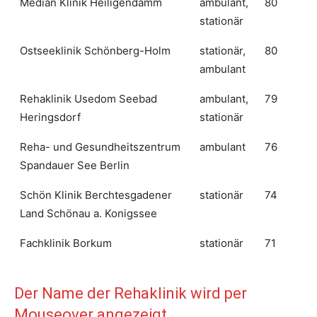
Median Klinik Heiligendamm
ambulant,
80
stationär
Ostseeklinik Schönberg-Holm
stationär,
80
ambulant
Rehaklinik Usedom Seebad
ambulant,
79
Heringsdorf
stationär
Reha- und Gesundheitszentrum
ambulant
76
Spandauer See Berlin
Schön Klinik Berchtesgadener
stationär
74
Land Schönau a. Konigssee
Fachklinik Borkum
stationär
71
Der Name der Rehaklinik wird per
Mouseover angezeigt