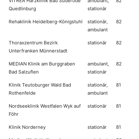
VITREA Harzklinik Bad Suderode
ambulant,
82
Quedlinburg
stationär
Rehaklinik Heidelberg-Königstuhl
stationär,
82
ambulant
Thoraxzentrum Bezirk
stationär
82
Unterfranken Münnerstadt
MEDIAN Klinik am Burggraben
ambulant,
82
Bad Salzuflen
stationär
Klinik Teutoburger Wald Bad
stationär,
81
Rothenfelde
ambulant
Nordseeklinik Westfalen Wyk auf
stationär
81
Föhr
Klinik Norderney
stationär
81