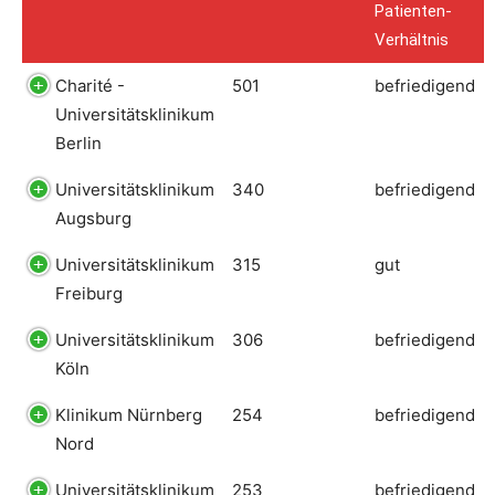
Patienten-
Verhältnis
Charité -
501
befriedigend
Universitätsklinikum
Berlin
Universitätsklinikum
340
befriedigend
Augsburg
Universitätsklinikum
315
gut
Freiburg
Universitätsklinikum
306
befriedigend
Köln
Klinikum Nürnberg
254
befriedigend
Nord
Universitätsklinikum
253
befriedigend